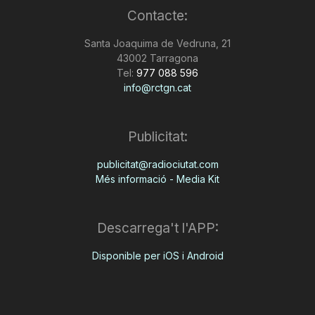
Contacte:
n
Santa Joaquima de Vedruna, 21
43002 Tarragona
a
Tel:
977 088 596
info@rctgn.cat
Publicitat:
publicitat@radiociutat.com
Més informació - Media Kit
Descarrega't l'APP:
Disponible per iOS i Android