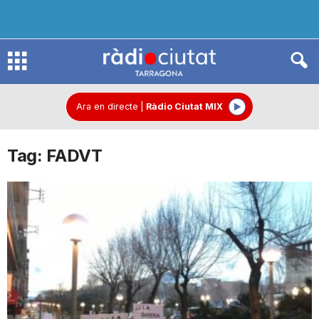
R
à
Ara en directe
|
Ràdio Ciutat MIX
Tag: FADVT
d
i
o
C