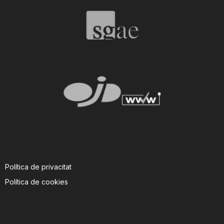
T
a
r
r
a
Política de privacitat
g
Política de cookies
o