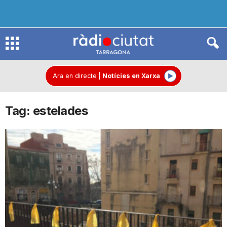
R
à
Ara en directe
|
Notícies en Xarxa
Tag: estelades
d
i
o
C