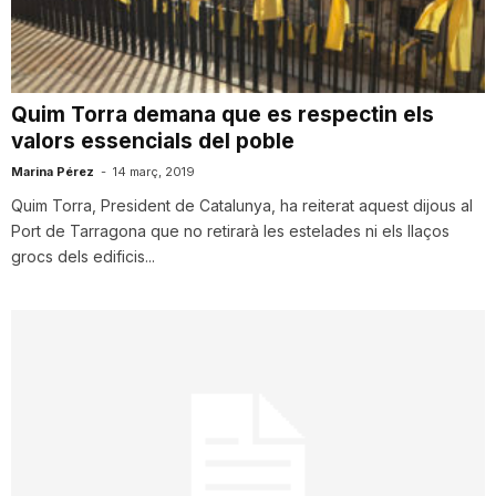
i
u
Quim Torra demana que es respectin els
valors essencials del poble
t
Marina Pérez
-
14 març, 2019
Quim Torra, President de Catalunya, ha reiterat aquest dijous al
Port de Tarragona que no retirarà les estelades ni els llaços
a
grocs dels edificis...
t
d
e