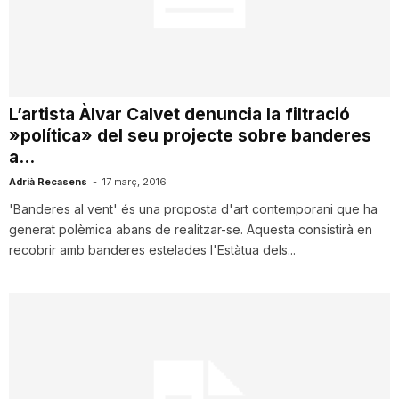
T
a
L’artista Àlvar Calvet denuncia la filtració
»política» del seu projecte sobre banderes
r
a...
Adrià Recasens
-
17 març, 2016
r
'Banderes al vent' és una proposta d'art contemporani que ha
generat polèmica abans de realitzar-se. Aquesta consistirà en
a
recobrir amb banderes estelades l'Estàtua dels...
g
o