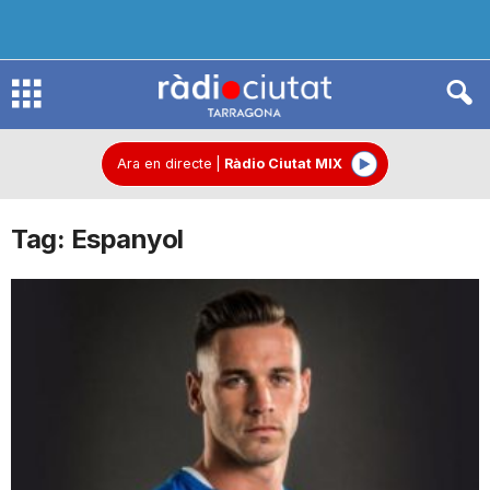
R
à
Ara en directe
|
Ràdio Ciutat MIX
Tag: Espanyol
d
i
o
C