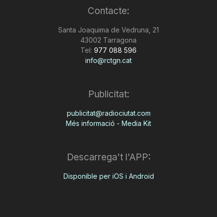
Contacte:
n
Santa Joaquima de Vedruna, 21
43002 Tarragona
a
Tel:
977 088 596
info@rctgn.cat
Publicitat:
publicitat@radiociutat.com
Més informació - Media Kit
Descarrega't l'APP:
Disponible per iOS i Android