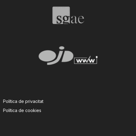
T
a
r
r
a
Política de privacitat
g
Política de cookies
o