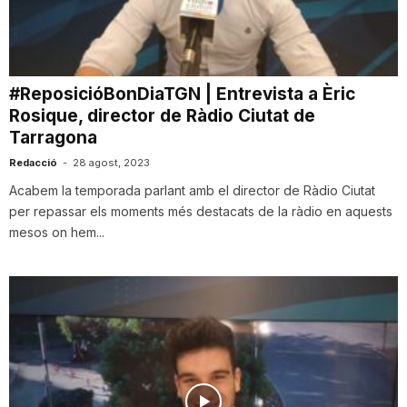
i
u
#ReposicióBonDiaTGN | Entrevista a Èric
Rosique, director de Ràdio Ciutat de
Tarragona
t
Redacció
-
28 agost, 2023
Acabem la temporada parlant amb el director de Ràdio Ciutat
a
per repassar els moments més destacats de la ràdio en aquests
mesos on hem...
t
d
e