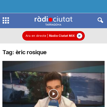
R
à
Ara en directe
|
Ràdio Ciutat MIX
Tag: èric rosique
d
i
o
C