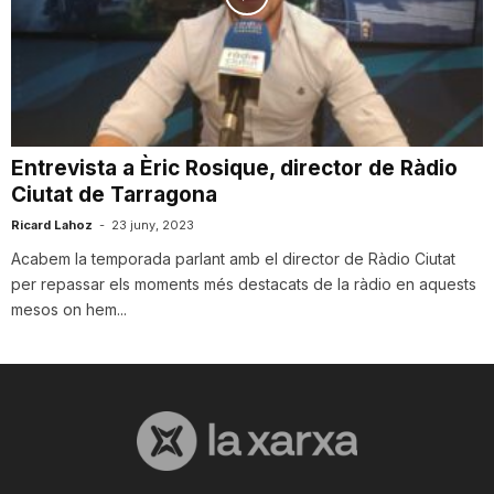
T
a
Entrevista a Èric Rosique, director de Ràdio
r
Ciutat de Tarragona
Ricard Lahoz
-
23 juny, 2023
r
Acabem la temporada parlant amb el director de Ràdio Ciutat
per repassar els moments més destacats de la ràdio en aquests
a
mesos on hem...
g
o