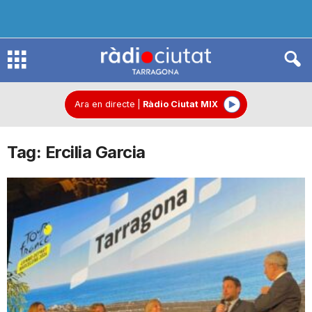
R
à
Ara en directe
|
Ràdio Ciutat MIX
Tag: Ercilia Garcia
d
i
o
C