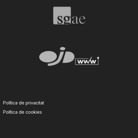
T
a
r
r
a
Política de privacitat
g
Política de cookies
o