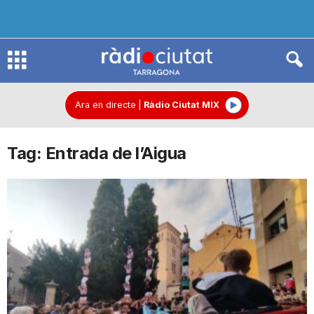
R
à
Ara en directe
|
Ràdio Ciutat MIX
Tag: Entrada de l’Aigua
d
i
o
C