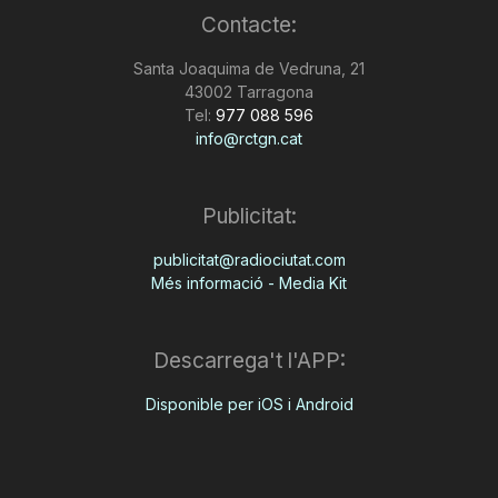
Contacte:
n
Santa Joaquima de Vedruna, 21
43002 Tarragona
a
Tel:
977 088 596
info@rctgn.cat
Publicitat:
publicitat@radiociutat.com
Més informació - Media Kit
Descarrega't l'APP:
Disponible per iOS i Android