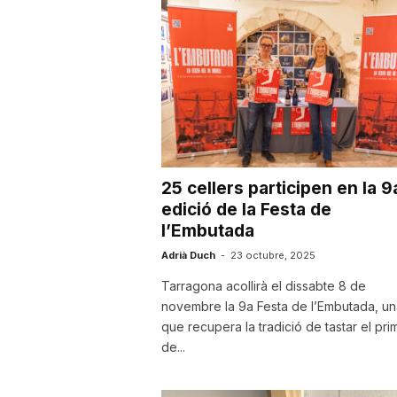
u
t
a
25 cellers participen en la 9
t
edició de la Festa de
l’Embutada
d
Adrià Duch
-
23 octubre, 2025
Tarragona acollirà el dissabte 8 de
novembre la 9a Festa de l’Embutada, una
e
que recupera la tradició de tastar el prim
de...
T