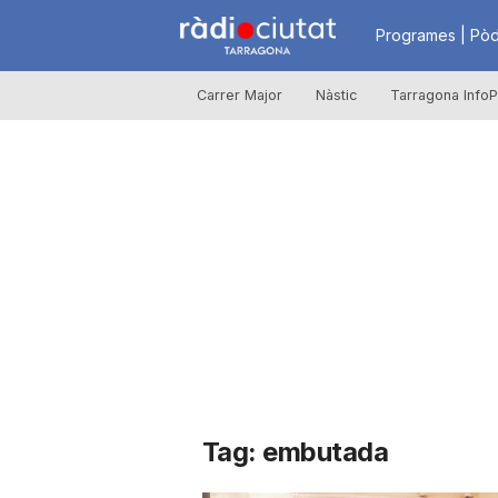
R
Programes | Pòd
Carrer Major
Nàstic
Tarragona InfoP
à
d
i
o
C
Tag: embutada
i