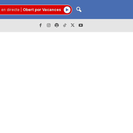
 en directe
|
Obert por Vacances