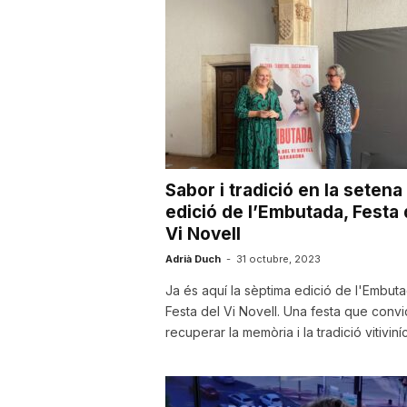
a
r
r
Sabor i tradició en la setena
a
edició de l’Embutada, Festa 
Vi Novell
Adrià Duch
-
31 octubre, 2023
g
Ja és aquí la sèptima edició de l'Embuta
Festa del Vi Novell. Una festa que convi
o
recuperar la memòria i la tradició vitiviníc
n