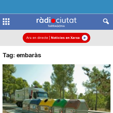
R
à
Ara en directe
|
Notícies en Xarxa
Tag: embaràs
d
i
o
C