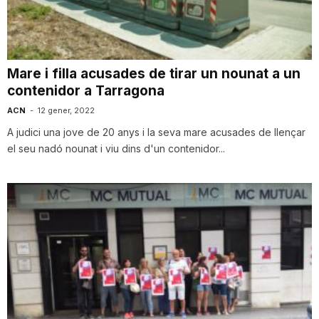
i
u
Mare i filla acusades de tirar un nounat a un
contenidor a Tarragona
t
ACN
-
12 gener, 2022
A judici una jove de 20 anys i la seva mare acusades de llençar
el seu nadó nounat i viu dins d'un contenidor...
a
t
d
e