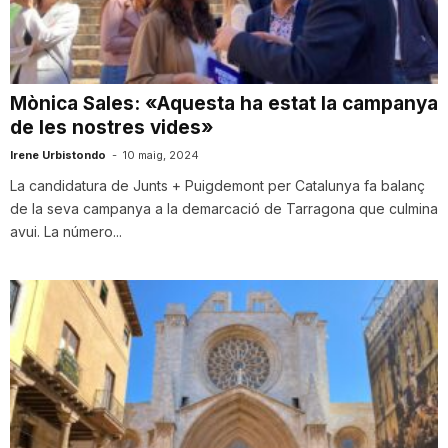
i
u
Mònica Sales: «Aquesta ha estat la campanya
de les nostres vides»
t
Irene Urbistondo
-
10 maig, 2024
La candidatura de Junts + Puigdemont per Catalunya fa balanç
de la seva campanya a la demarcació de Tarragona que culmina
a
avui. La número...
t
d
e