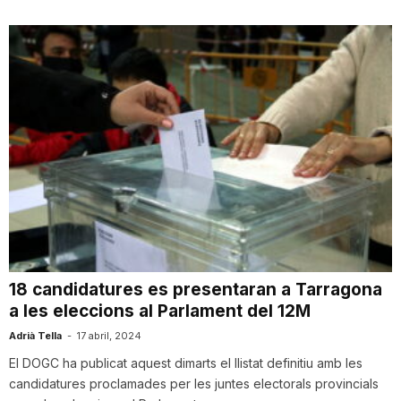
18 candidatures es presentaran a Tarragona
a les eleccions al Parlament del 12M
Adrià Tella
-
17 abril, 2024
El DOGC ha publicat aquest dimarts el llistat definitiu amb les
candidatures proclamades per les juntes electorals provincials