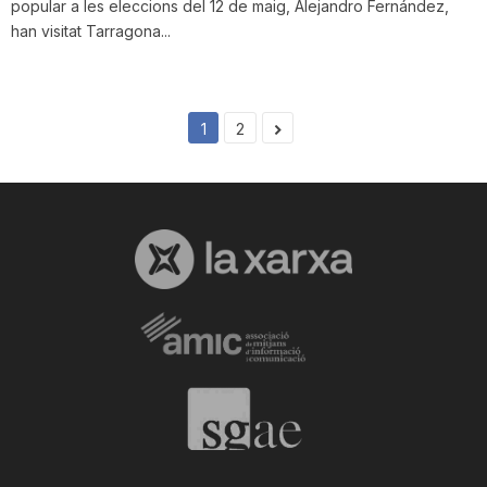
popular a les eleccions del 12 de maig, Alejandro Fernández,
han visitat Tarragona...
1
2