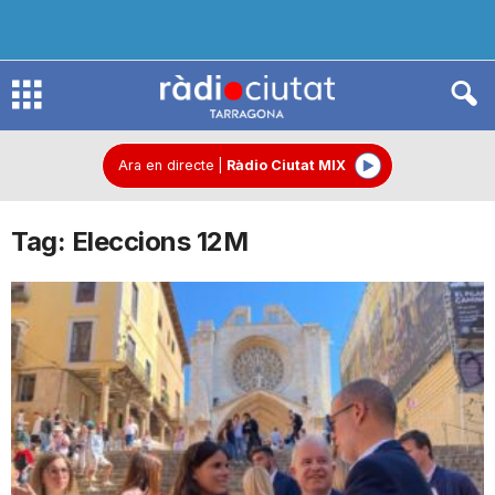
R
à
Ara en directe
|
Ràdio Ciutat MIX
Tag: Eleccions 12M
d
i
o
C