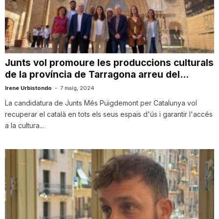
T
a
Junts vol promoure les produccions culturals
de la província de Tarragona arreu del...
r
Irene Urbistondo
-
7 maig, 2024
La candidatura de Junts Més Puigdemont per Catalunya vol
r
recuperar el català en tots els seus espais d'ús i garantir l'accés
a la cultura...
a
g
o