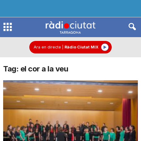
R
à
Ara en directe
|
Ràdio Ciutat MIX
Tag: el cor a la veu
d
i
o
C