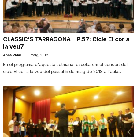
T
a
CLASSIC’S TARRAGONA – P.57: Cicle El cor a
la veu7
r
Anna Vidal
-
19 maig, 2018
En el programa d'aquesta setmana, escoltarem el concert del
r
cicle El cor a la veu del passat 5 de maig de 2018 a l'aula...
a
g
o