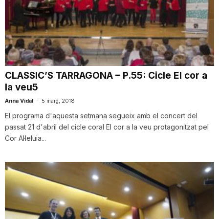
CLASSIC’S TARRAGONA – P.55: Cicle El cor a
la veu5
Anna Vidal
-
5 maig, 2018
El programa d'aquesta setmana segueix amb el concert del
passat 21 d'abril del cicle coral El cor a la veu protagonitzat pel
Cor Al·leluia...