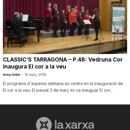
CLASSIC’S TARRAGONA – P.48: Vedruna Cor
inaugura El cor a la veu
Anna Vidal
-
10 març, 2018
El programa d'aquesta setmana es centra en la inauguració de
El cor a la veu. El passat 3 de març es va inauguar El cor...