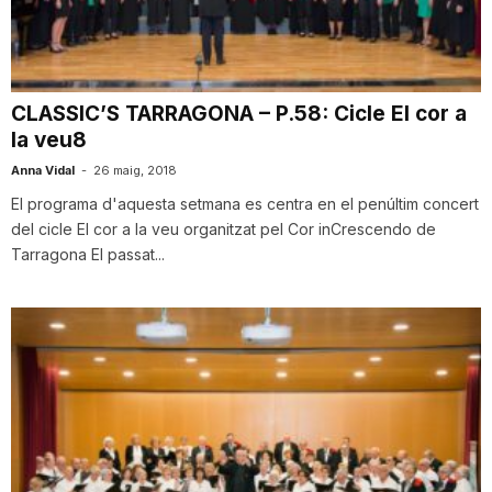
i
u
CLASSIC’S TARRAGONA – P.58: Cicle El cor a
la veu8
t
Anna Vidal
-
26 maig, 2018
El programa d'aquesta setmana es centra en el penúltim concert
del cicle El cor a la veu organitzat pel Cor inCrescendo de
a
Tarragona El passat...
t
d
e