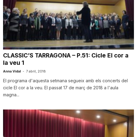
CLASSIC’S TARRAGONA – P.51: Cicle El cor a
la veu 1
Anna Vidal
-
7 abril, 2018
El programa d'aquesta setmana segueix amb els concerts del
cicle El cor a la veu. El passat 17 de març de 2018 a l'aula
magna...