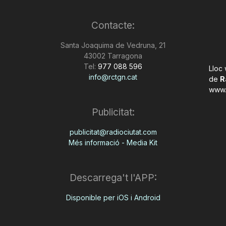
Contacte:
Santa Joaquima de Vedruna, 21
43002 Tarragona
Tel:
977 088 596
Lloc
info@rctgn.cat
de
R
www.
Publicitat:
publicitat@radiociutat.com
Més informació - Media Kit
Descarrega't l'APP:
Disponible per iOS i Android