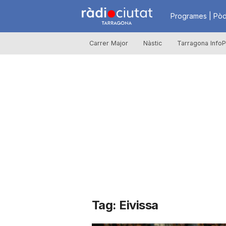
R
Programes | Pòd
Carrer Major
Nàstic
Tarragona InfoP
à
d
i
o
C
Tag: Eivissa
i