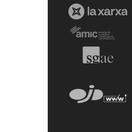
a
r
r
a
g
o
n