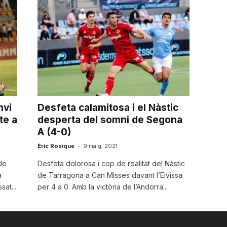
nvi
Desfeta calamitosa i el Nàstic
te a
desperta del somni de Segona
A (4-0)
Èric Rosique
-
9 maig, 2021
de
Desfeta dolorosa i cop de realitat del Nàstic
a
de Tarragona a Can Misses davant l’Eivissa
sat...
per 4 a 0. Amb la victòria de l’Andorra...