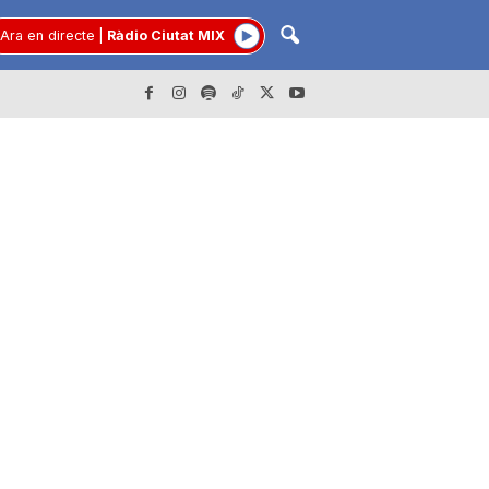
Ara en directe
|
Ràdio Ciutat MIX