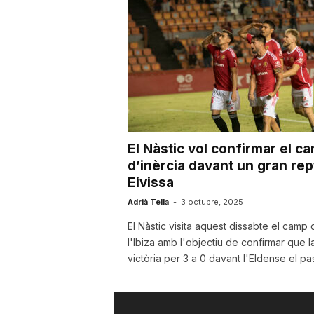
u
t
a
El Nàstic vol confirmar el ca
t
d’inèrcia davant un gran rep
Eivissa
d
Adrià Tella
-
3 octubre, 2025
El Nàstic visita aquest dissabte el camp 
l'Ibiza amb l'objectiu de confirmar que l
e
victòria per 3 a 0 davant l'Eldense el pas
T