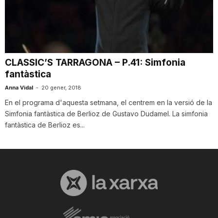
T
a
CLASSIC’S TARRAGONA – P.41: Simfonia
fantàstica
r
Anna Vidal
-
20 gener, 2018
En el programa d'aquesta setmana, el centrem en la versió de la
r
Simfonia fantàstica de Berlioz de Gustavo Dudamel. La simfonia
fantàstica de Berlioz es...
a
g
o