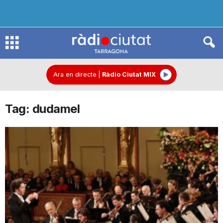
R
à
Ara en directe
|
Ràdio Ciutat MIX
Tag: dudamel
d
i
o
C