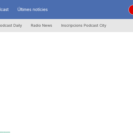
cast
Últimes notícies
odcast Daily
Radio News
Inscripcions Podcast City