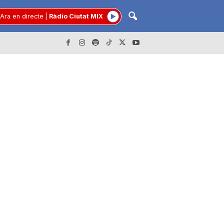
Ara en directe
|
Ràdio Ciutat MIX