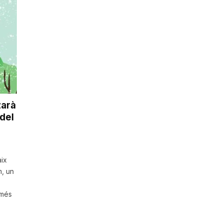
zarà
del
ix
, un
omés