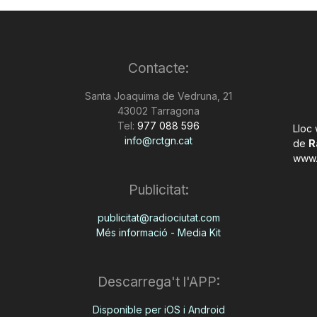
Contacte:
Santa Joaquima de Vedruna, 21
43002 Tarragona
Tel:
977 088 596
Lloc
info@rctgn.cat
de
R
www.
Publicitat:
publicitat@radiociutat.com
Més informació - Media Kit
Descarrega't l'APP:
Disponible per iOS i Android