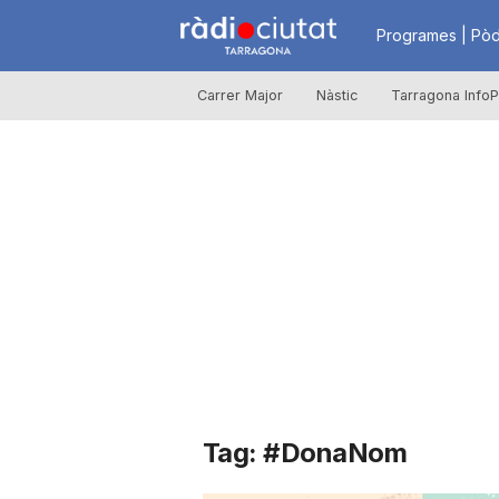
R
Programes | Pòd
Carrer Major
Nàstic
Tarragona InfoP
à
d
i
o
C
Tag: #DonaNom
i