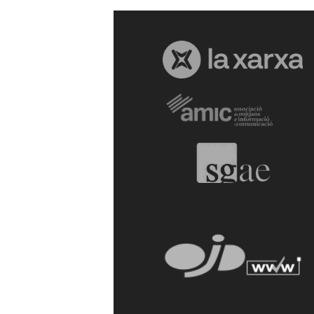
a
r
r
a
g
o
n