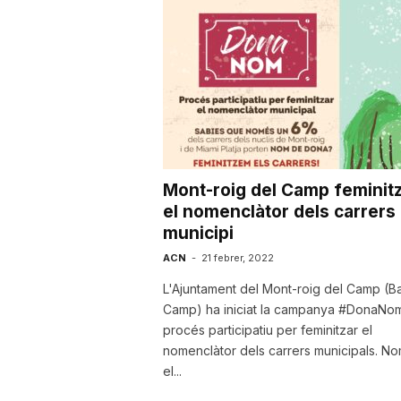
u
t
a
Mont-roig del Camp feminit
t
el nomenclàtor dels carrers 
municipi
d
ACN
-
21 febrer, 2022
L'Ajuntament del Mont-roig del Camp (Ba
Camp) ha iniciat la campanya #DonaNom
e
procés participatiu per feminitzar el
nomenclàtor dels carrers municipals. N
el...
T