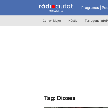
R
Programes | Pòd
Carrer Major
Nàstic
Tarragona InfoP
à
d
i
o
C
Tag: Dioses
i