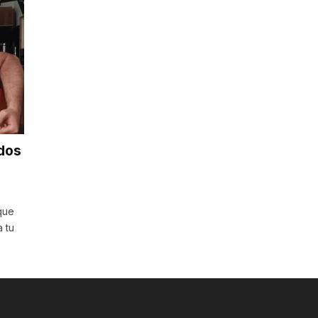
dos
que
 tu