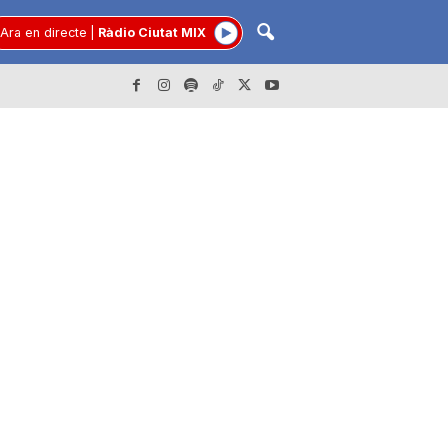
Ara en directe
|
Ràdio Ciutat MIX