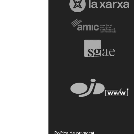
a
r
r
a
g
o
n
Política de privacitat