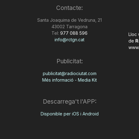
Contacte:
Santa Joaquima de Vedruna, 21
43002 Tarragona
Tel:
977 088 596
Lloc
info@rctgn.cat
de
R
www.
Publicitat:
publicitat@radiociutat.com
Més informació - Media Kit
Descarrega't l'APP:
Disponible per iOS i Android