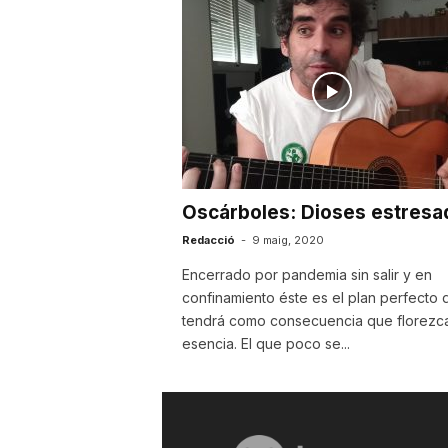
u
t
a
Oscárboles: Dioses estresa
t
Redacció
-
9 maig, 2020
Encerrado por pandemia sin salir y en
d
confinamiento éste es el plan perfecto 
tendrá como consecuencia que florezca
esencia. El que poco se...
e
T