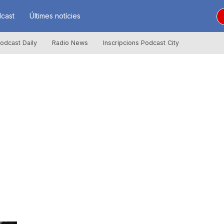
cast
Últimes notícies
odcast Daily
Radio News
Inscripcions Podcast City