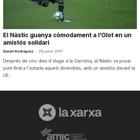
i
u
El Nàstic guanya còmodament a l’Olot en un
amistós solidari
t
Daniel Rodríguez
-
29 juliol, 2017
Després de cinc dies d'stage a la Garrotxa, el Nàstic va posar
a
punt final a l'estada aquest divendres, amb un amistós davant la
UE...
t
d
e