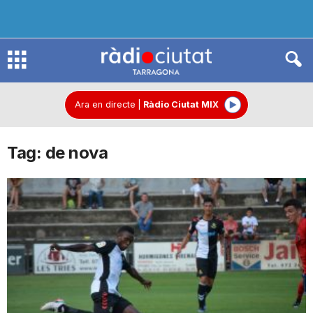
R
à
Ara en directe
|
Ràdio Ciutat MIX
Tag: de nova
d
i
o
C