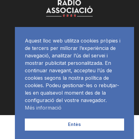
Aquest lloc web utilitza cookies pròpies i
de tercers per millorar l’experiència de
navegació, analitzar l’ús del servei i
mostrar publicitat personalitzada. En
continuar navegant, accepteu l’ús de
cookies segons la nostra política de
cookies. Podeu gestionar-les o rebutjar-
les en qualsevol moment des de la
configuració del vostre navegador.
Més informació
Contacte | Publicitat
APP
Programació
RàdioNews
Entès
Subscriu-te al newsletter
© Ràdio Ciutat de Tarragona