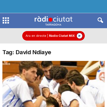
R
à
Ara en directe
|
Ràdio Ciutat MIX
Tag: David Ndiaye
d
i
o
C