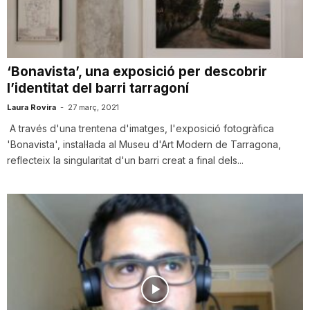
i
u
‘Bonavista’, una exposició per descobrir
l’identitat del barri tarragoní
t
Laura Rovira
-
27 març, 2021
A través d'una trentena d'imatges, l'exposició fotogràfica
'Bonavista', instal·lada al Museu d'Art Modern de Tarragona,
a
reflecteix la singularitat d'un barri creat a final dels...
t
d
e