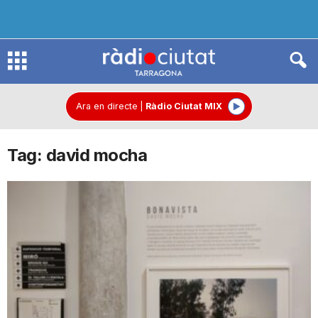
R
à
Ara en directe
|
Ràdio Ciutat MIX
Tag: david mocha
d
i
o
C