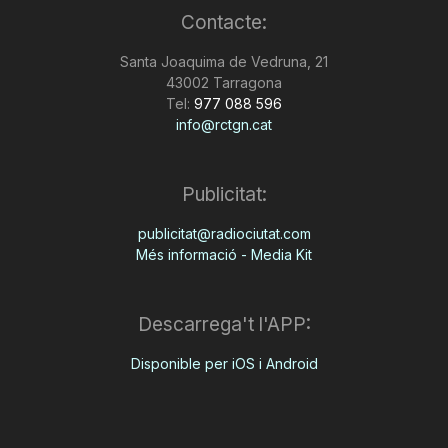
Contacte:
n
Santa Joaquima de Vedruna, 21
43002 Tarragona
a
Tel:
977 088 596
info@rctgn.cat
Publicitat:
publicitat@radiociutat.com
Més informació - Media Kit
Descarrega't l'APP:
Disponible per iOS i Android