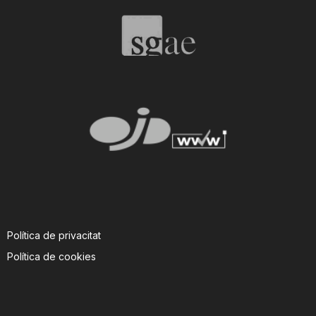
T
a
r
r
a
Política de privacitat
g
Política de cookies
o