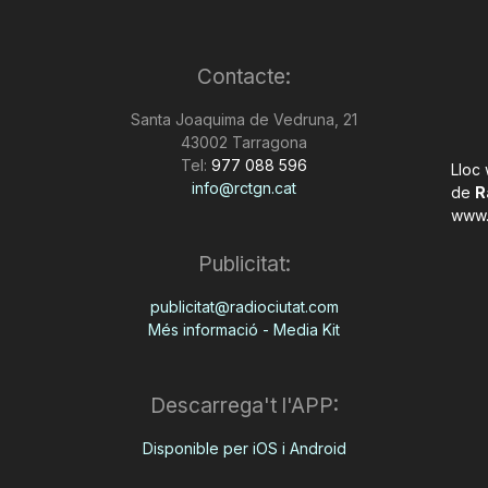
Contacte:
Santa Joaquima de Vedruna, 21
43002 Tarragona
Tel:
977 088 596
Lloc
info@rctgn.cat
de
R
www.
Publicitat:
publicitat@radiociutat.com
Més informació - Media Kit
Descarrega't l'APP:
Disponible per iOS i Android