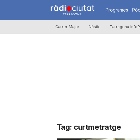
R
Programes | Pòd
Carrer Major
Nàstic
Tarragona InfoP
à
d
i
o
C
Tag: curtmetratge
i