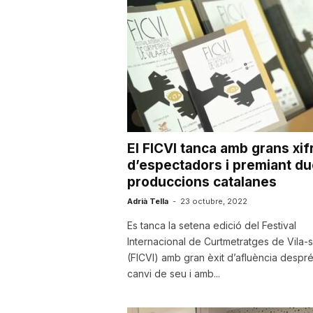
u
t
a
El FICVI tanca amb grans xif
t
d’espectadors i premiant d
produccions catalanes
d
Adrià Tella
-
23 octubre, 2022
Es tanca la setena edició del Festival
Internacional de Curtmetratges de Vila-
e
(FICVI) amb gran èxit d’afluència despré
canvi de seu i amb...
T