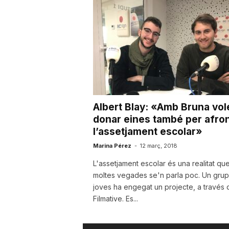
a
r
r
Albert Blay: «Amb Bruna vo
a
donar eines també per afron
l’assetjament escolar»
Marina Pérez
-
12 març, 2018
g
L'assetjament escolar és una realitat qu
moltes vegades se'n parla poc. Un gru
o
joves ha engegat un projecte, a través 
Filmative. Es...
n