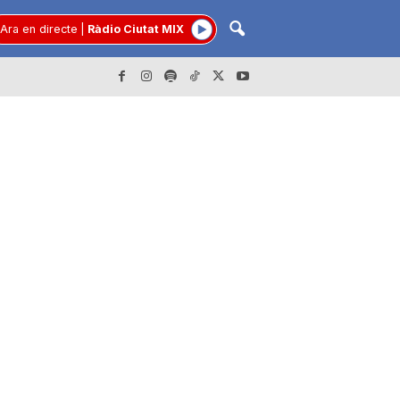
Ara en directe
|
Ràdio Ciutat MIX