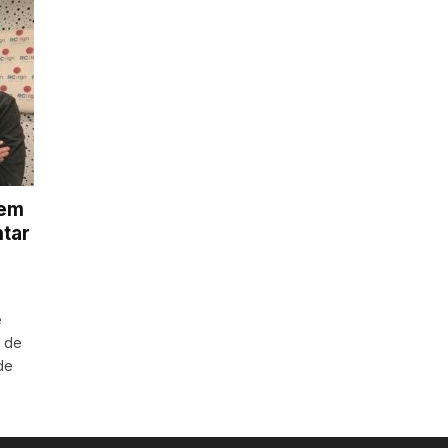
lem
tar
e
p de
de