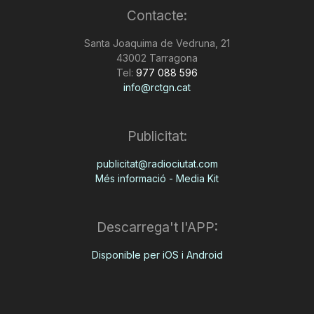
Contacte:
n
Santa Joaquima de Vedruna, 21
43002 Tarragona
a
Tel:
977 088 596
info@rctgn.cat
Publicitat:
publicitat@radiociutat.com
Més informació - Media Kit
Descarrega't l'APP:
Disponible per iOS i Android