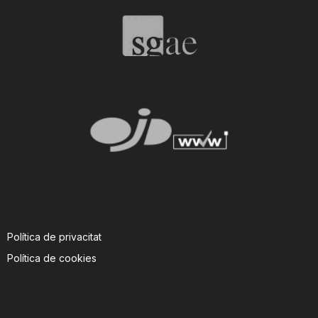
T
a
r
r
a
Política de privacitat
g
Política de cookies
o