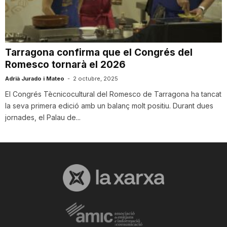
i
u
Tarragona confirma que el Congrés del
Romesco tornarà el 2026
t
Adrià Jurado i Mateo
-
2 octubre, 2025
El Congrés Tècnicocultural del Romesco de Tarragona ha tancat
la seva primera edició amb un balanç molt positiu. Durant dues
a
jornades, el Palau de...
t
d
e