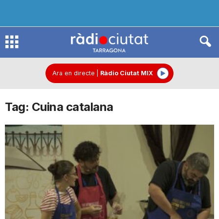
R
à
Ara en directe
|
Ràdio Ciutat MIX
Tag: Cuina catalana
d
i
o
C