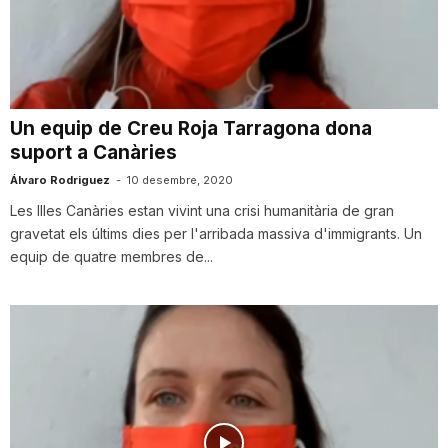
T
a
Un equip de Creu Roja Tarragona dona
suport a Canàries
r
Álvaro Rodriguez
-
10 desembre, 2020
Les Illes Canàries estan vivint una crisi humanitària de gran
r
gravetat els últims dies per l'arribada massiva d'immigrants. Un
equip de quatre membres de...
a
g
o