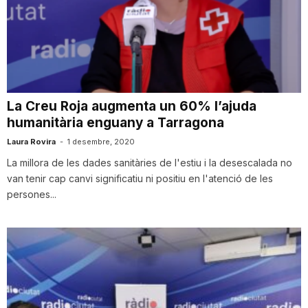
La Creu Roja augmenta un 60% l’ajuda
humanitària enguany a Tarragona
Laura Rovira
-
1 desembre, 2020
La millora de les dades sanitàries de l'estiu i la desescalada no
van tenir cap canvi significatiu ni positiu en l'atenció de les
persones...