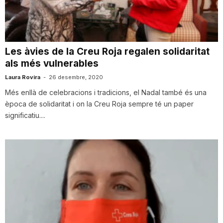
i
u
Les àvies de la Creu Roja regalen solidaritat
als més vulnerables
t
Laura Rovira
-
26 desembre, 2020
Més enllà de celebracions i tradicions, el Nadal també és una
època de solidaritat i on la Creu Roja sempre té un paper
a
significatiu....
t
d
e