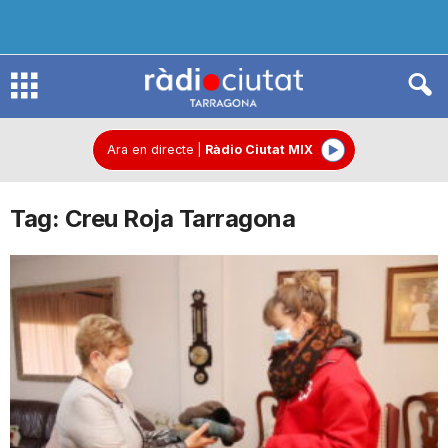
R
à
Ara en directe
|
Ràdio Ciutat MIX
Tag: Creu Roja Tarragona
d
i
o
C