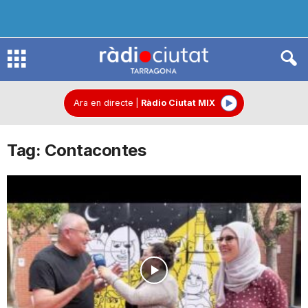
R
à
Ara en directe
|
Ràdio Ciutat MIX
Tag: Contacontes
d
i
o
C