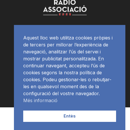
Aquest lloc web utilitza cookies pròpies i
de tercers per millorar l’experiència de
navegació, analitzar l’ús del servei i
mostrar publicitat personalitzada. En
continuar navegant, accepteu l’ús de
cookies segons la nostra política de
cookies. Podeu gestionar-les o rebutjar-
les en qualsevol moment des de la
configuració del vostre navegador.
Més informació
Contacte | Publicitat
APP
Programació
RàdioNews
Entès
Subscriu-te al newsletter
© Ràdio Ciutat de Tarragona