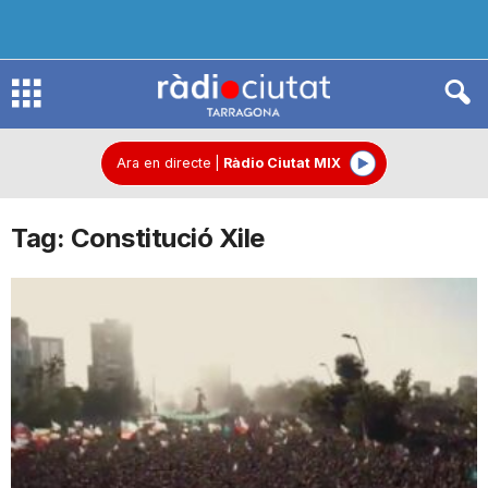
R
à
Ara en directe
|
Ràdio Ciutat MIX
Tag: Constitució Xile
d
i
o
C