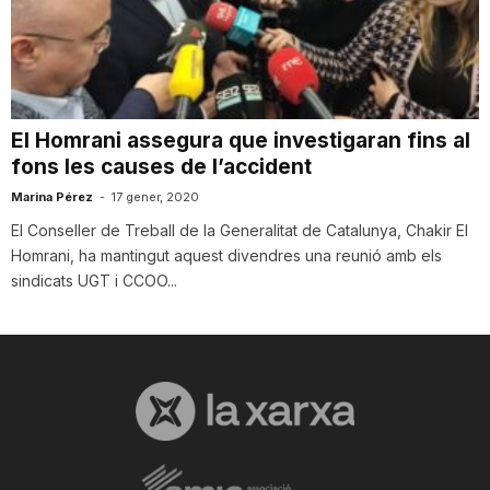
T
a
El Homrani assegura que investigaran fins al
fons les causes de l’accident
r
Marina Pérez
-
17 gener, 2020
El Conseller de Treball de la Generalitat de Catalunya, Chakir El
r
Homrani, ha mantingut aquest divendres una reunió amb els
sindicats UGT i CCOO...
a
g
o