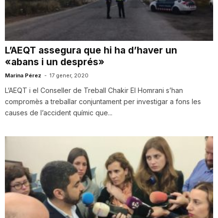
i
u
L’AEQT assegura que hi ha d’haver un
«abans i un després»
t
Marina Pérez
-
17 gener, 2020
L’AEQT i el Conseller de Treball Chakir El Homrani s’han
compromès a treballar conjuntament per investigar a fons les
a
causes de l’accident químic que...
t
d
e