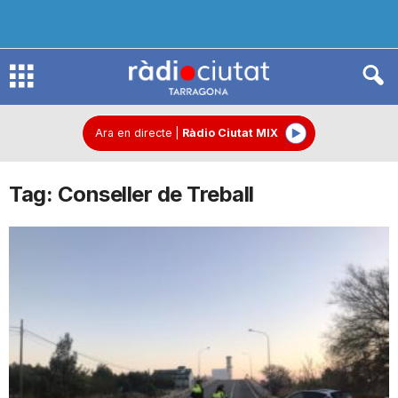
R
à
Ara en directe
|
Ràdio Ciutat MIX
Tag: Conseller de Treball
d
i
o
C