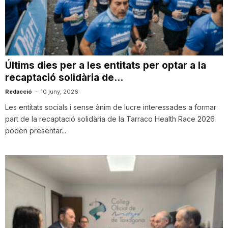
T
a
Últims dies per a les entitats per optar a la
recaptació solidària de...
r
Redacció
-
10 juny, 2026
Les entitats socials i sense ànim de lucre interessades a formar
r
part de la recaptació solidària de la Tarraco Health Race 2026
poden presentar...
a
g
o