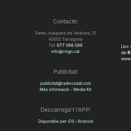
Contacte:
Santa Joaquima de Vedruna, 21
43002 Tarragona
Tel:
977 088 596
Lloc
info@rctgn.cat
de
R
www.
Publicitat:
publicitat@radiociutat.com
Més informació - Media Kit
Descarrega't l'APP:
Disponible per iOS i Android