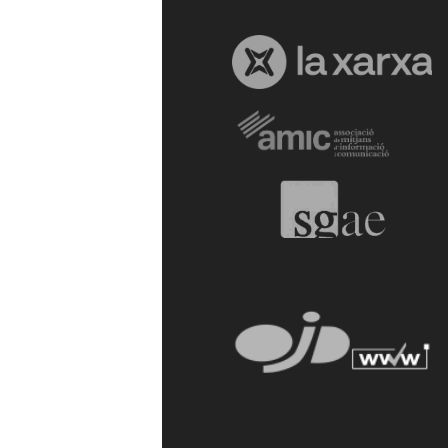
a
r
r
a
g
o
n