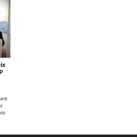
ix
P
rtit
st
itè