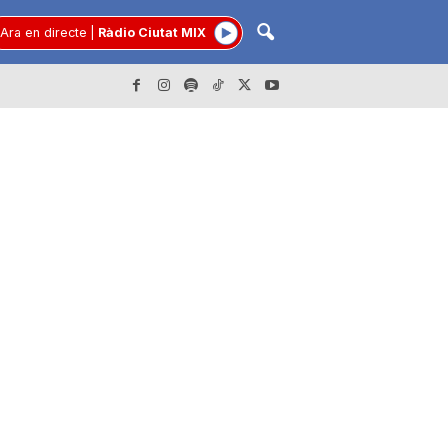
Ara en directe
|
Ràdio Ciutat MIX