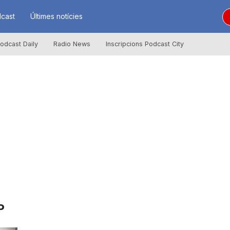
cast
Últimes notícies
odcast Daily
Radio News
Inscripcions Podcast City
P