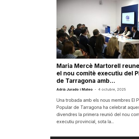
u
t
a
Maria Mercè Martorell reune
t
el nou comitè executiu del P
de Tarragona amb...
d
Adrià Jurado i Mateo
-
4 octubre, 2025
Una trobada amb els nous membres El Pa
Popular de Tarragona ha celebrat aque
e
divendres la primera reunió del nou com
executiu provincial, sota la...
T