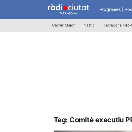
R
Programes | Pòd
Carrer Major
Nàstic
Tarragona InfoP
à
d
i
o
C
Tag: Comitè executiu P
i