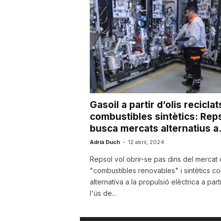
u
t
a
Gasoil a partir d’olis reciclats
t
combustibles sintètics: Rep
busca mercats alternatius a.
d
Adrià Duch
-
12 abril, 2024
Repsol vol obrir-se pas dins del mercat 
"combustibles renovables" i sintètics c
e
alternativa a la propulsió elèctrica a part
l'ús de...
T