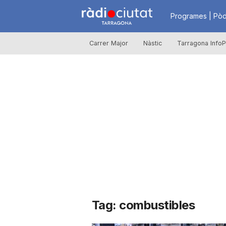
R
Programes | Pòd
Carrer Major
Nàstic
Tarragona InfoP
à
d
i
o
C
Tag: combustibles
i