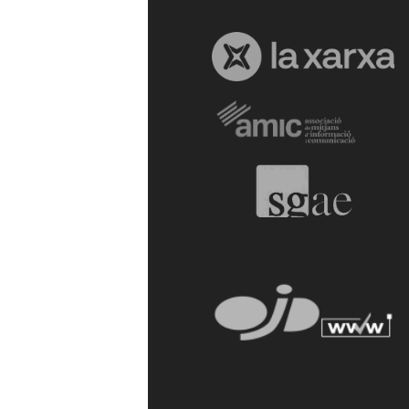
a
r
r
a
g
o
n