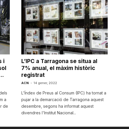
 i
L’IPC a Tarragona se situa al
sol
7% anual, el màxim històric
..
registrat
ACN
-
14 gener, 2022
dels
L'Índex de Preus al Consum (IPC) ha tornat a
om a
pujar a la demarcació de Tarragona aquest
ir de
desembre, segons ha informat aquest
divendres l'Institut Nacional...