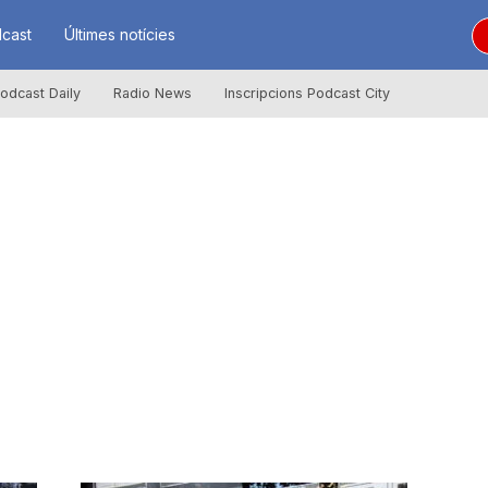
cast
Últimes notícies
odcast Daily
Radio News
Inscripcions Podcast City