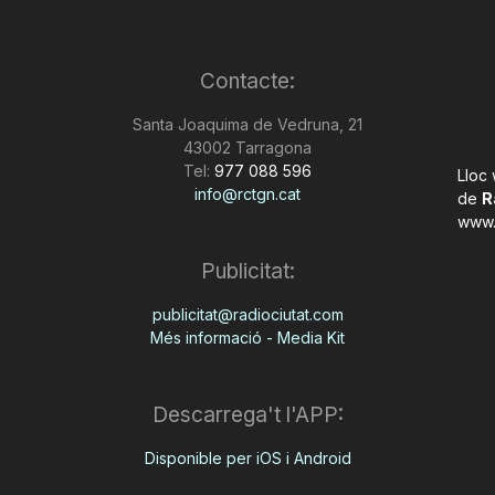
Contacte:
Santa Joaquima de Vedruna, 21
43002 Tarragona
Tel:
977 088 596
Lloc
info@rctgn.cat
de
R
www.
Publicitat:
publicitat@radiociutat.com
Més informació - Media Kit
Descarrega't l'APP:
Disponible per iOS i Android