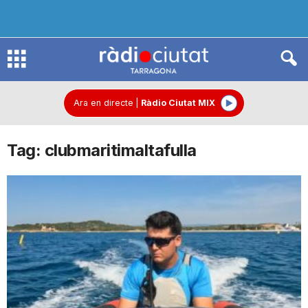
R
à
Ara en directe
|
Ràdio Ciutat MIX
Tag: clubmaritimaltafulla
d
i
o
C