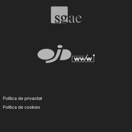
T
a
r
r
a
Política de privacitat
g
Política de cookies
o