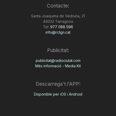
Contacte:
n
Santa Joaquima de Vedruna, 21
43002 Tarragona
a
Tel:
977 088 596
info@rctgn.cat
Publicitat:
publicitat@radiociutat.com
Més informació - Media Kit
Descarrega't l'APP:
Disponible per iOS i Android