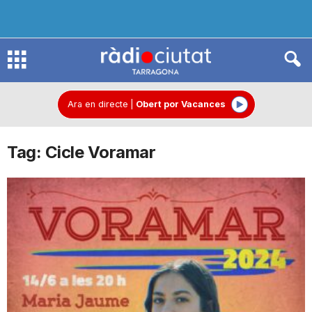
R
à
Ara en directe
|
Obert por Vacances
Tag: Cicle Voramar
d
i
o
C