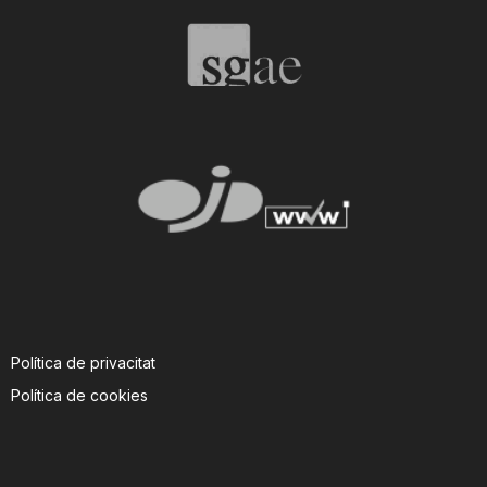
T
a
r
r
a
Política de privacitat
g
Política de cookies
o