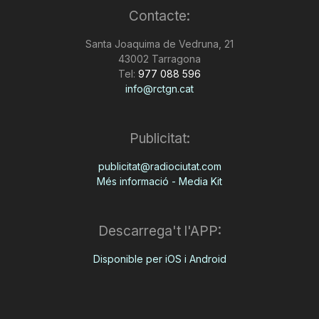
Contacte:
n
Santa Joaquima de Vedruna, 21
43002 Tarragona
a
Tel:
977 088 596
info@rctgn.cat
Publicitat:
publicitat@radiociutat.com
Més informació - Media Kit
Descarrega't l'APP:
Disponible per iOS i Android