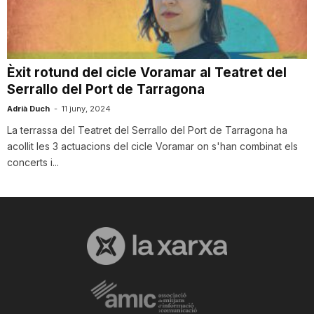
i
u
Èxit rotund del cicle Voramar al Teatret del
Serrallo del Port de Tarragona
t
Adrià Duch
-
11 juny, 2024
La terrassa del Teatret del Serrallo del Port de Tarragona ha
acollit les 3 actuacions del cicle Voramar on s'han combinat els
a
concerts i...
t
d
e