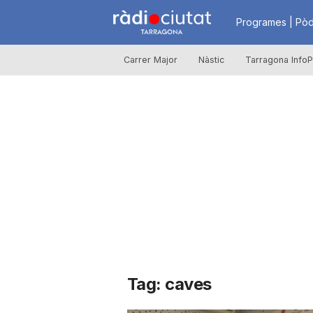
R
Programes | Pòd
Carrer Major
Nàstic
Tarragona InfoP
à
d
i
o
C
Tag: caves
i