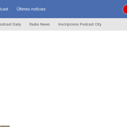
cast
Últimes notícies
odcast Daily
Radio News
Inscripcions Podcast City