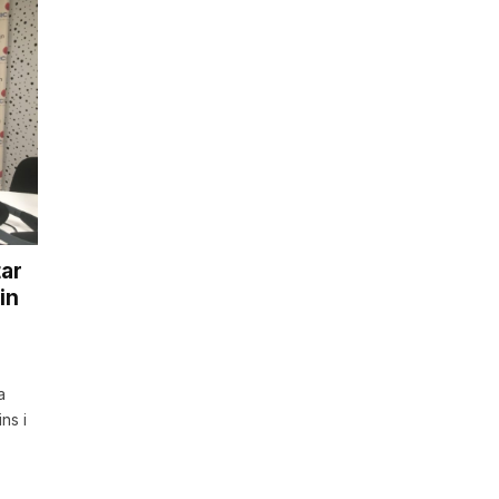
tar
in
a
ns i