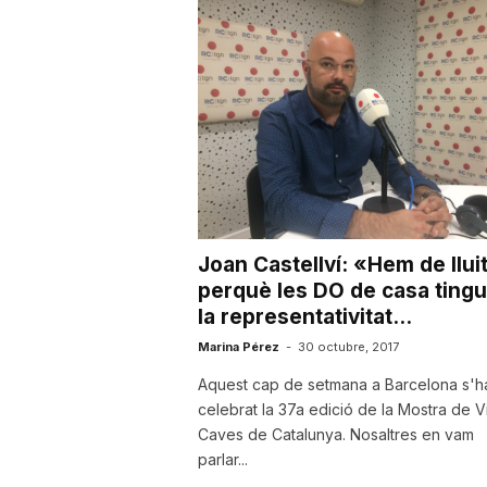
u
t
a
t
Joan Castellví: «Hem de llui
perquè les DO de casa tingu
d
la representativitat...
Marina Pérez
-
30 octubre, 2017
e
Aquest cap de setmana a Barcelona s'h
celebrat la 37a edició de la Mostra de Vi
Caves de Catalunya. Nosaltres en vam
T
parlar...