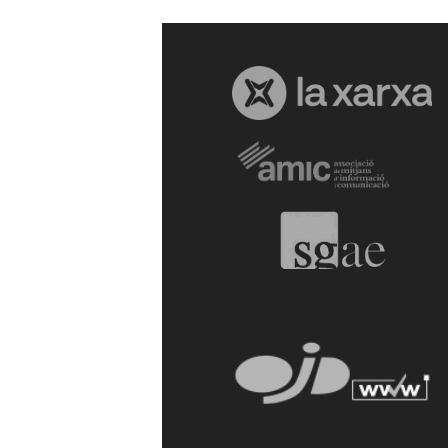
a
r
r
a
g
o
n