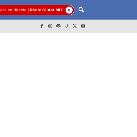
Ara en directe
|
Ràdio Ciutat MIX