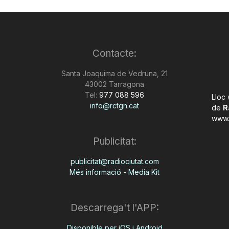
Contacte:
Santa Joaquima de Vedruna, 21
43002 Tarragona
Tel:
977 088 596
Lloc
info@rctgn.cat
de
R
www.
Publicitat:
publicitat@radiociutat.com
Més informació - Media Kit
Descarrega't l'APP:
Disponible per iOS i Android