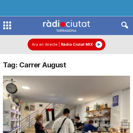
R
à
Ara en directe
|
Ràdio Ciutat MIX
Tag: Carrer August
d
i
o
C