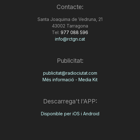
Contacte:
n
Santa Joaquima de Vedruna, 21
43002 Tarragona
a
Tel:
977 088 596
info@rctgn.cat
Publicitat:
publicitat@radiociutat.com
Més informació - Media Kit
Descarrega't l'APP:
Disponible per iOS i Android