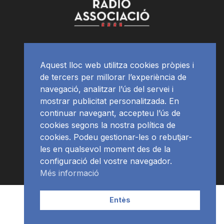
Aquest lloc web utilitza cookies pròpies i
de tercers per millorar l’experiència de
navegació, analitzar l’ús del servei i
mostrar publicitat personalitzada. En
continuar navegant, accepteu l’ús de
cookies segons la nostra política de
cookies. Podeu gestionar-les o rebutjar-
les en qualsevol moment des de la
configuració del vostre navegador.
Més informació
Contacte | Publicitat
APP
Programació
RàdioNews
Entès
Subscriu-te al newsletter
© Ràdio Ciutat de Tarragona