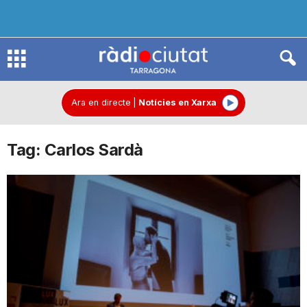
R
à
Ara en directe
|
Notícies en Xarxa
Tag: Carlos Sardà
d
i
o
C