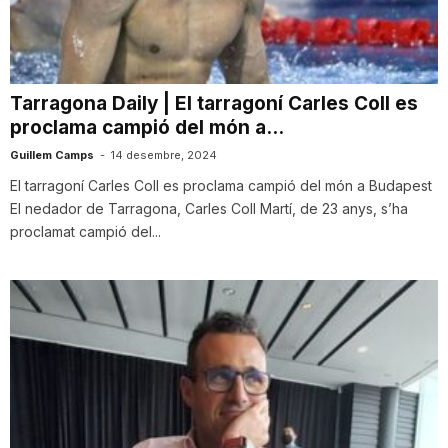
i
u
Tarragona Daily | El tarragoní Carles Coll es
proclama campió del món a...
t
Guillem Camps
-
14 desembre, 2024
El tarragoní Carles Coll es proclama campió del món a Budapest
El nedador de Tarragona, Carles Coll Martí, de 23 anys, s’ha
a
proclamat campió del...
t
d
e