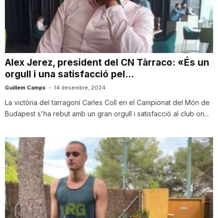
T
a
Alex Jerez, president del CN Tàrraco: «És un
orgull i una satisfacció pel...
r
Guillem Camps
-
14 desembre, 2024
La victòria del tarragoní Carles Coll en el Campionat del Món de
r
Budapest s'ha rebut amb un gran orgull i satisfacció al club on...
a
g
o