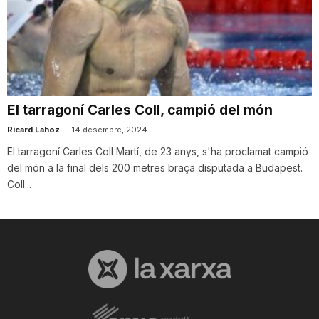
El tarragoní Carles Coll, campió del món
Ricard Lahoz
-
14 desembre, 2024
El tarragoní Carles Coll Martí, de 23 anys, s'ha proclamat campió
del món a la final dels 200 metres braça disputada a Budapest.
Coll...