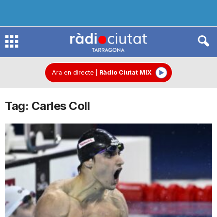
R
à
Ara en directe
|
Ràdio Ciutat MIX
Tag: Carles Coll
d
i
o
C