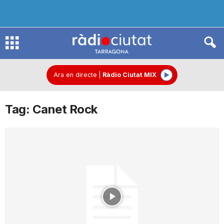
R
à
Ara en directe
|
Ràdio Ciutat MIX
Tag: Canet Rock
d
i
o
C