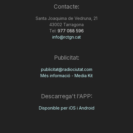
Contacte:
n
Santa Joaquima de Vedruna, 21
43002 Tarragona
a
Tel:
977 088 596
info@rctgn.cat
Publicitat:
publicitat@radiociutat.com
Més informació - Media Kit
Descarrega't l'APP:
Disponible per iOS i Android