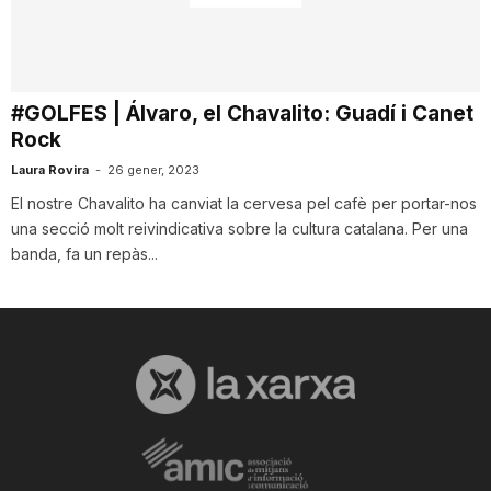
i
u
#GOLFES | Álvaro, el Chavalito: Guadí i Canet
Rock
t
Laura Rovira
-
26 gener, 2023
El nostre Chavalito ha canviat la cervesa pel cafè per portar-nos
una secció molt reivindicativa sobre la cultura catalana. Per una
a
banda, fa un repàs...
t
d
e