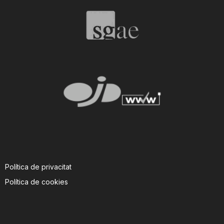
T
a
r
r
a
Política de privacitat
g
Política de cookies
o