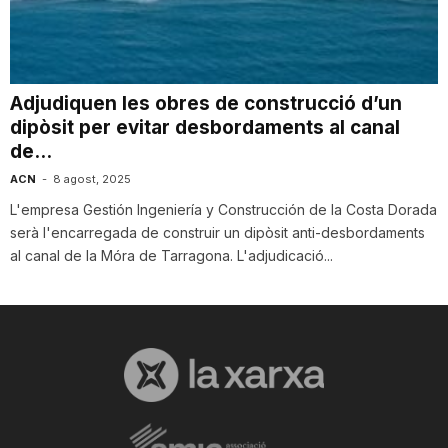
i
u
Adjudiquen les obres de construcció d’un
dipòsit per evitar desbordaments al canal
de...
t
ACN
-
8 agost, 2025
L'empresa Gestión Ingeniería y Construcción de la Costa Dorada
a
serà l'encarregada de construir un dipòsit anti-desbordaments
al canal de la Móra de Tarragona. L'adjudicació...
t
d
e