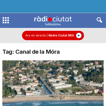
R
à
Ara en directe
|
Ràdio Ciutat MIX
Tag: Canal de la Móra
d
i
o
C