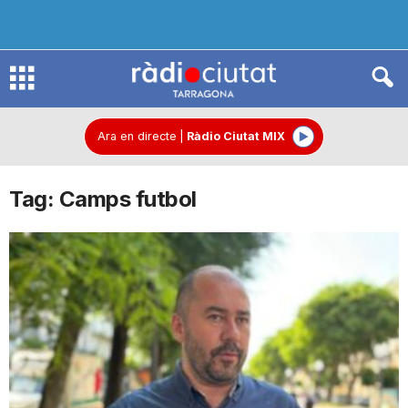
R
à
Ara en directe
|
Ràdio Ciutat MIX
Tag: Camps futbol
d
i
o
C