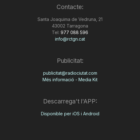
Contacte:
n
Santa Joaquima de Vedruna, 21
43002 Tarragona
a
Tel:
977 088 596
info@rctgn.cat
Publicitat:
publicitat@radiociutat.com
Més informació - Media Kit
Descarrega't l'APP:
Disponible per iOS i Android