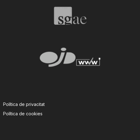
T
a
r
r
a
Política de privacitat
g
Política de cookies
o