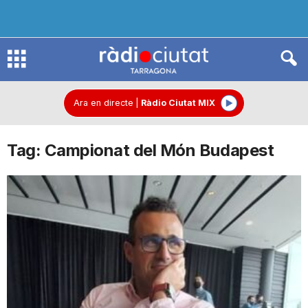
R
à
Ara en directe
|
Ràdio Ciutat MIX
Tag: Campionat del Món Budapest
d
i
o
C