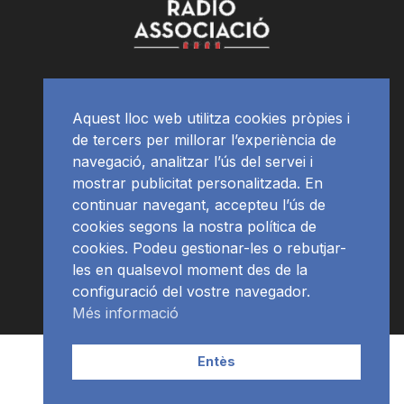
Aquest lloc web utilitza cookies pròpies i
de tercers per millorar l’experiència de
navegació, analitzar l’ús del servei i
mostrar publicitat personalitzada. En
continuar navegant, accepteu l’ús de
cookies segons la nostra política de
cookies. Podeu gestionar-les o rebutjar-
les en qualsevol moment des de la
configuració del vostre navegador.
Més informació
Contacte | Publicitat
APP
Programació
RàdioNews
Entès
Subscriu-te al newsletter
© Ràdio Ciutat de Tarragona