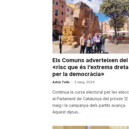
a
r
r
Els Comuns adverteixen del
a
«risc que és l’extrema dreta
per la democràcia»
Adrià Tella
-
2 maig, 2024
g
Continua la cursa electoral per les elec
al Parlament de Catalunya del pròxim 12
o
maig i la campanya dels partits avança.
Aquest dijous...
n