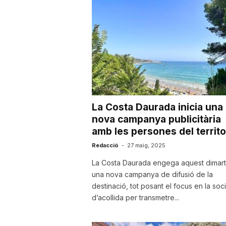
u
t
a
La Costa Daurada inicia una
t
nova campanya publicitària
amb les persones del territor
d
Redacció
-
27 maig, 2025
La Costa Daurada engega aquest dimart
una nova campanya de difusió de la
e
destinació, tot posant el focus en la soci
d’acollida per transmetre...
T