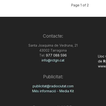
Page 1 of 2
Contacte:
Santa Joaquima de Vedruna, 21
43002 Tarragona
Tel:
977 088 596
Lloc
info@rctgn.cat
de
R
www.
Publicitat:
publicitat@radiociutat.com
Més informació - Media Kit