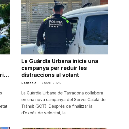
La Guàrdia Urbana inicia una
campanya per reduir les
i...
distraccions al volant
Redacció
-
7 abril, 2025
s
La Guàrdia Urbana de Tarragona col·labora
en una nova campanya del Servei Català de
etat
Trànsit (SCT). Després de finalitzar la
d’excés de velocitat, la...