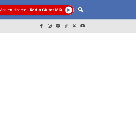
Ara en directe
|
Ràdio Ciutat MIX