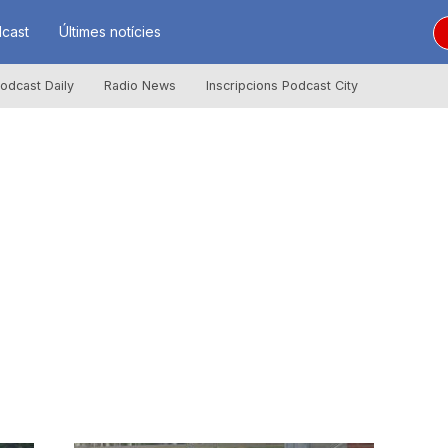
cast
Últimes notícies
odcast Daily
Radio News
Inscripcions Podcast City