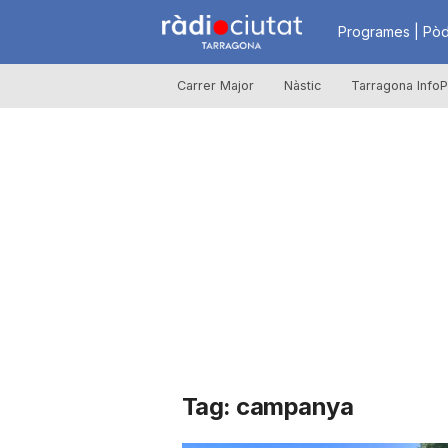
R
Programes | Pòd
Carrer Major
Nàstic
Tarragona InfoP
à
d
i
o
C
Tag: campanya
i