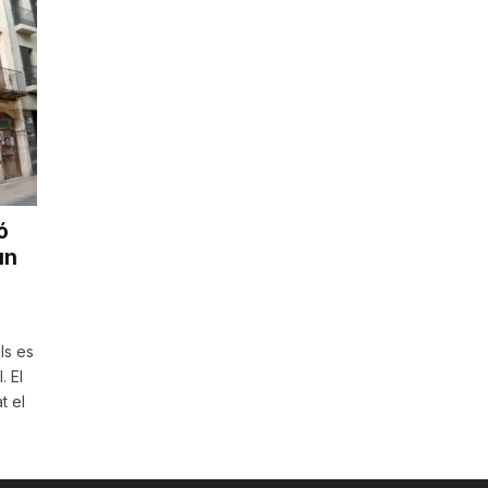
ó
un
ls es
. El
t el