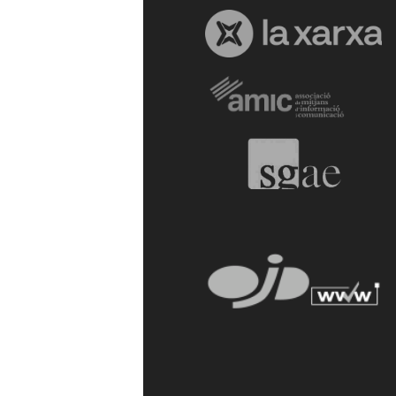
a
r
r
a
g
o
n