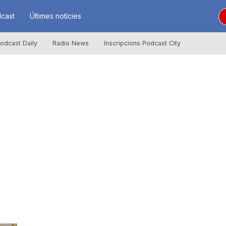
cast
Últimes notícies
odcast Daily
Radio News
Inscripcions Podcast City