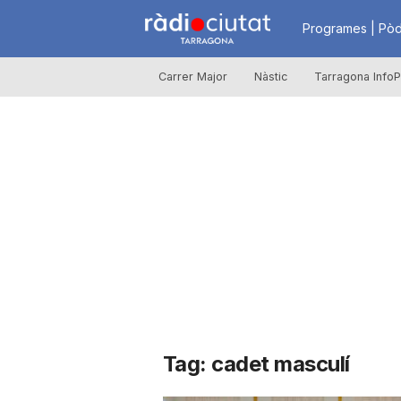
R
Programes | Pòd
Carrer Major
Nàstic
Tarragona InfoP
à
d
i
o
C
Tag: cadet masculí
i