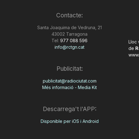
Contacte:
Santa Joaquima de Vedruna, 21
43002 Tarragona
Tel:
977 088 596
Lloc
info@rctgn.cat
de
R
www.
Publicitat:
publicitat@radiociutat.com
Més informació - Media Kit
Descarrega't l'APP:
Disponible per iOS i Android