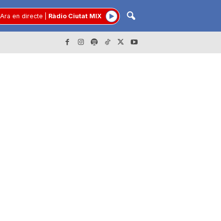
Ara en directe
|
Ràdio Ciutat MIX