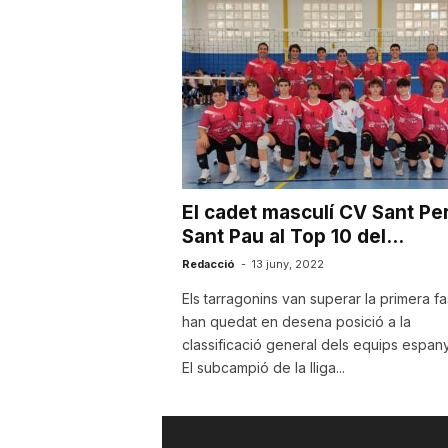
u
t
a
El cadet masculí CV Sant Per
t
Sant Pau al Top 10 del...
Redacció
-
13 juny, 2022
d
Els tarragonins van superar la primera fa
han quedat en desena posició a la
classificació general dels equips espany
e
El subcampió de la lliga...
T