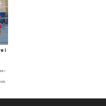
e i
se i
ols.