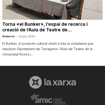
i
u
Torna «el Bunker», l’espai de recerca i
creació de l’Aula de Teatre de...
t
Redacció
-
6 juny, 2024
El Bunker, el projecte cultural obert a tota la ciutadania que
impulsen l’Ajuntament de Tarragona i l’Aula de Teatre de la
a
Universitat Rovira i...
t
d
e