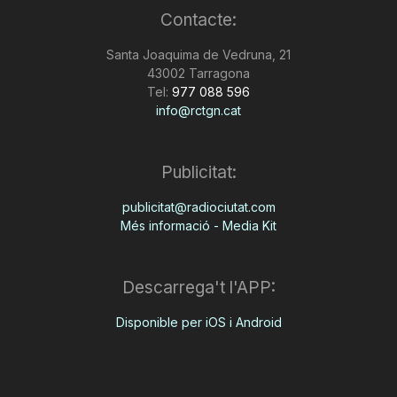
Contacte:
n
Santa Joaquima de Vedruna, 21
43002 Tarragona
a
Tel:
977 088 596
info@rctgn.cat
Publicitat:
publicitat@radiociutat.com
Més informació - Media Kit
Descarrega't l'APP:
Disponible per iOS i Android