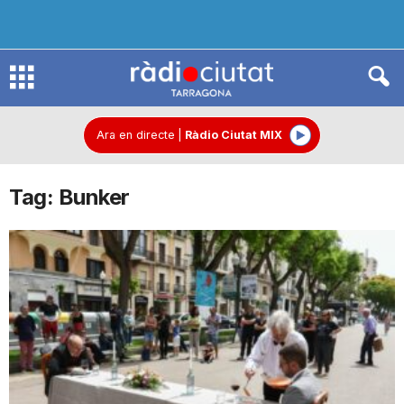
R
à
Ara en directe
|
Ràdio Ciutat MIX
Tag: Bunker
d
i
o
C