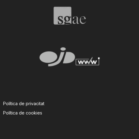
T
a
r
r
a
Política de privacitat
g
Política de cookies
o