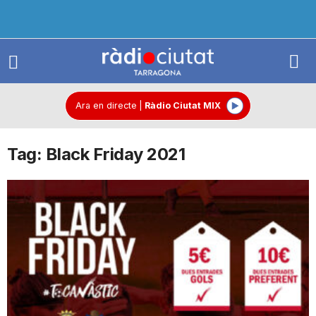
R
à
Ara en directe
|
Ràdio Ciutat MIX
Tag: Black Friday 2021
d
i
o
C