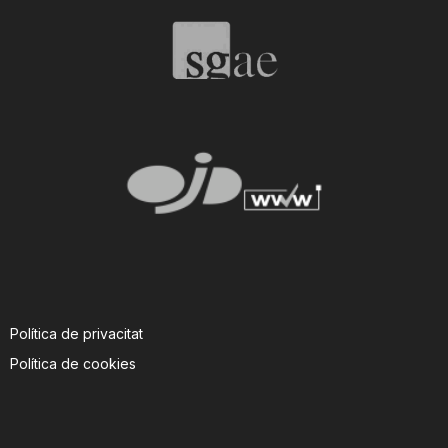
T
a
r
r
a
Política de privacitat
g
Política de cookies
o