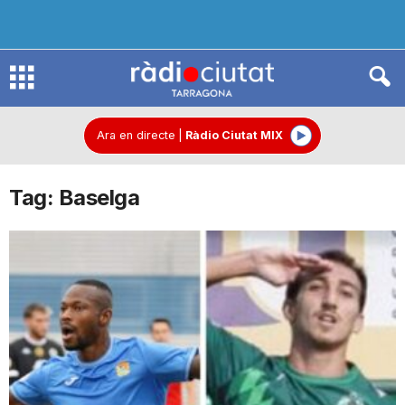
R
à
Ara en directe
|
Ràdio Ciutat MIX
Tag: Baselga
d
i
o
C