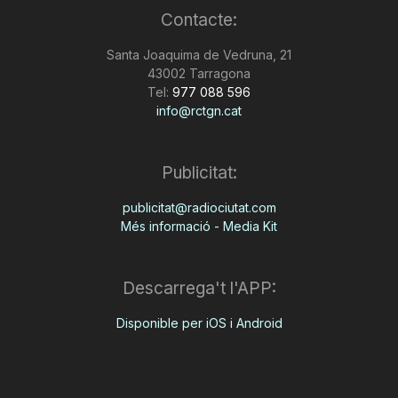
Contacte:
n
Santa Joaquima de Vedruna, 21
43002 Tarragona
a
Tel:
977 088 596
info@rctgn.cat
Publicitat:
publicitat@radiociutat.com
Més informació - Media Kit
Descarrega't l'APP:
Disponible per iOS i Android