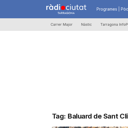
R
Programes | Pòd
Carrer Major
Nàstic
Tarragona InfoP
à
d
i
o
C
Tag: Baluard de Sant C
i