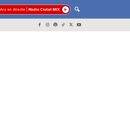
Ara en directe
|
Ràdio Ciutat MIX