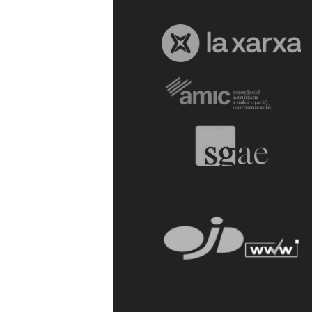
a
r
r
a
g
o
n