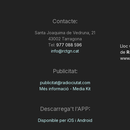
Contacte:
Santa Joaquima de Vedruna, 21
43002 Tarragona
Tel:
977 088 596
Lloc
info@rctgn.cat
de
R
www.
Publicitat:
publicitat@radiociutat.com
Més informació - Media Kit
Descarrega't l'APP:
Disponible per iOS i Android