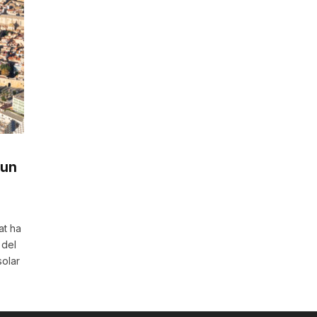
 un
at ha
 del
solar