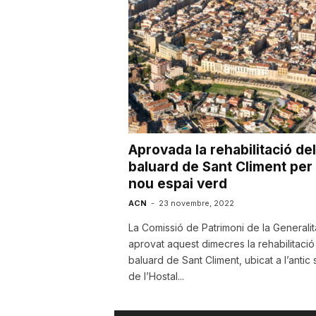
u
t
a
Aprovada la rehabilitació del
t
baluard de Sant Climent per
nou espai verd
d
ACN
-
23 novembre, 2022
La Comissió de Patrimoni de la Generalit
aprovat aquest dimecres la rehabilitació
e
baluard de Sant Climent, ubicat a l’antic 
de l’Hostal...
T