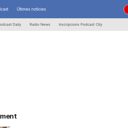
cast
Últimes notícies
odcast Daily
Radio News
Inscripcions Podcast City
liment