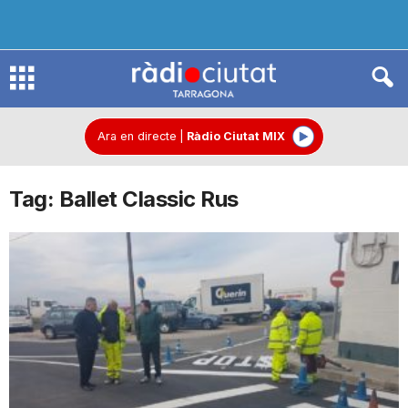
R
à
Ara en directe
|
Ràdio Ciutat MIX
Tag: Ballet Classic Rus
d
i
o
C