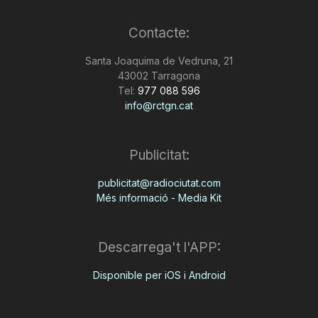
n
Contacte:
Santa Joaquima de Vedruna, 21
a
43002 Tarragona
Tel:
977 088 596
info@rctgn.cat
Publicitat:
publicitat@radiociutat.com
Més informació - Media Kit
Descarrega't l'APP:
Disponible per iOS i Android