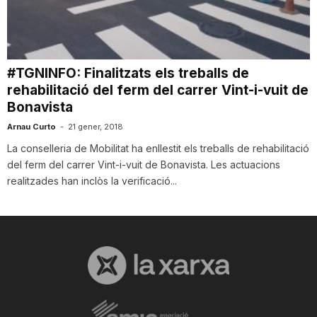
i
u
#TGNINFO: Finalitzats els treballs de
rehabilitació del ferm del carrer Vint-i-vuit de
Bonavista
t
Arnau Curto
-
21 gener, 2018
La conselleria de Mobilitat ha enllestit els treballs de rehabilitació
a
del ferm del carrer Vint-i-vuit de Bonavista. Les actuacions
realitzades han inclòs la verificació...
t
d
e