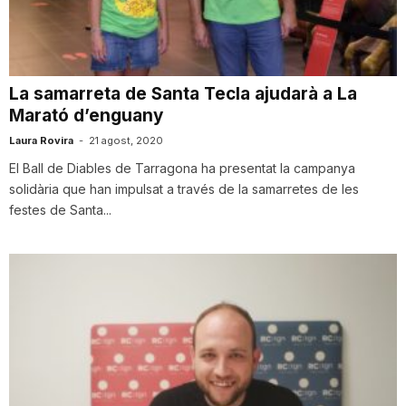
i
u
La samarreta de Santa Tecla ajudarà a La
Marató d’enguany
t
Laura Rovira
-
21 agost, 2020
El Ball de Diables de Tarragona ha presentat la campanya
solidària que han impulsat a través de la samarretes de les
a
festes de Santa...
t
d
e