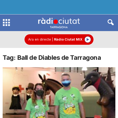
R
à
Ara en directe
|
Ràdio Ciutat MIX
Tag: Ball de Diables de Tarragona
d
i
o
C