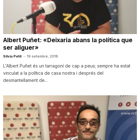
T
a
Albert Puñet: «Deixaria abans la política que
ser aliguer»
r
Silvia Petit
-
19 setembre, 2018
L'Albert Puñet és un tarragoní de cap a peus; sempre ha estat
r
vinculat a la política de casa nostra i després del
desmantellament de...
a
g
o