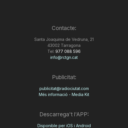
Contacte:
Santa Joaquima de Vedruna, 21
43002 Tarragona
Tel:
977 088 596
info@rctgn.cat
Publicitat:
publicitat@radiociutat.com
Més informació - Media Kit
Descarrega't l'APP:
Disponible per iOS i Android