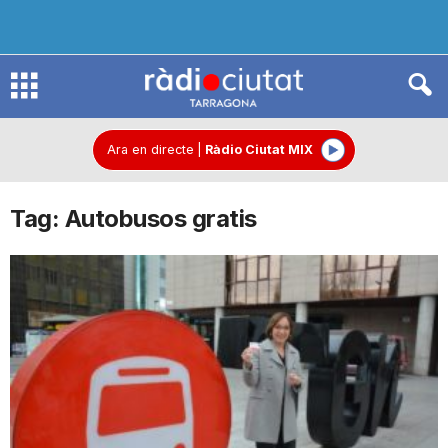
R
à
Ara en directe
|
Ràdio Ciutat MIX
Tag: Autobusos gratis
d
i
o
C