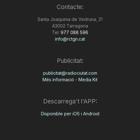
Contacte:
n
Santa Joaquima de Vedruna, 21
43002 Tarragona
a
Tel:
977 088 596
info@rctgn.cat
Publicitat:
publicitat@radiociutat.com
Més informació - Media Kit
Descarrega't l'APP:
Disponible per iOS i Android