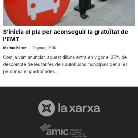
i
u
S’inicia el pla per aconseguir la gratuïtat de
l’EMT
t
Marina Pérez
-
23 gener, 2019
Com ja vam anunciar, aquest dilluns entra en vigor el 25% de
descompte de les tarifes dels autobusos municipals per a les
a
persones empadronades...
t
d
e