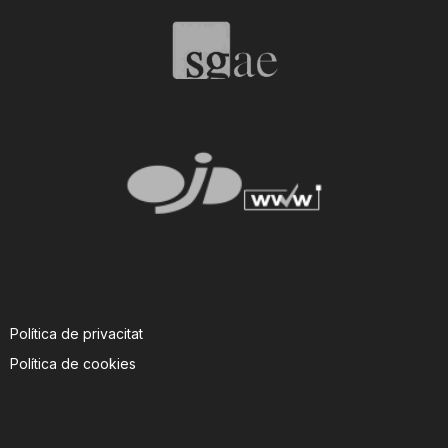
T
a
r
r
a
Política de privacitat
g
Política de cookies
o