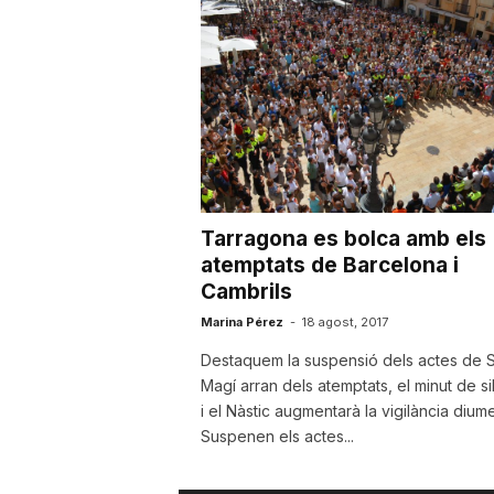
a
r
r
Tarragona es bolca amb els
a
atemptats de Barcelona i
Cambrils
g
Marina Pérez
-
18 agost, 2017
Destaquem la suspensió dels actes de 
Magí arran dels atemptats, el minut de si
o
i el Nàstic augmentarà la vigilància dium
Suspenen els actes...
n