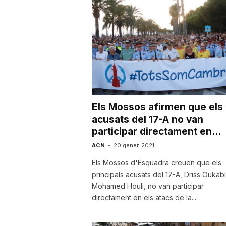
u
t
a
Els Mossos afirmen que els
t
acusats del 17-A no van
participar directament en...
d
ACN
-
20 gener, 2021
Els Mossos d'Esquadra creuen que els
principals acusats del 17-A, Driss Oukabir
e
Mohamed Houli, no van participar
directament en els atacs de la...
T