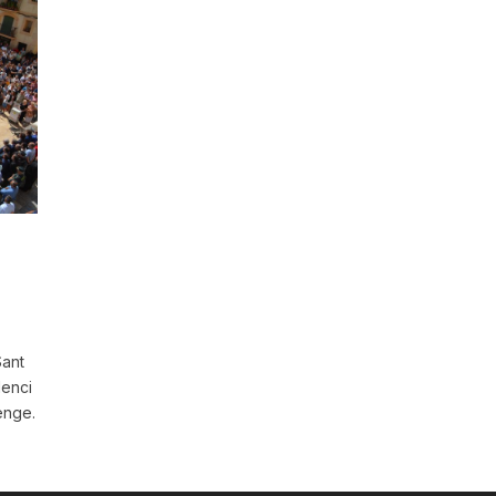
Sant
lenci
enge.