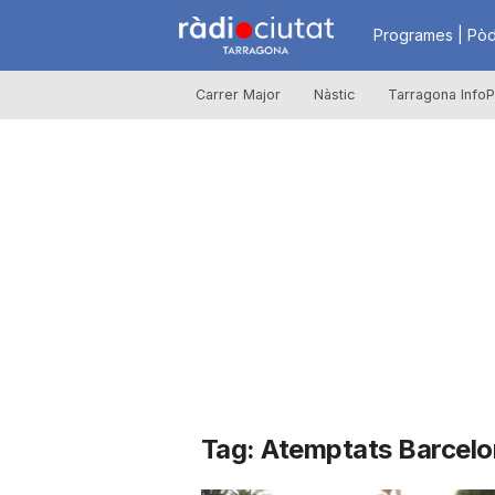
R
Programes | Pòd
Carrer Major
Nàstic
Tarragona InfoP
à
d
i
o
C
Tag: Atemptats Barcel
i