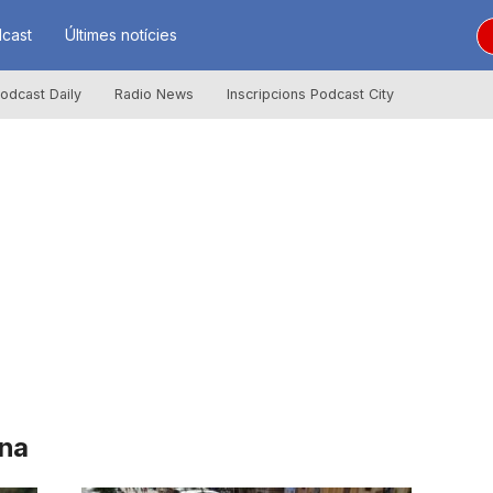
cast
Últimes notícies
odcast Daily
Radio News
Inscripcions Podcast City
ona