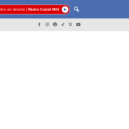
Ara en directe
|
Ràdio Ciutat MIX