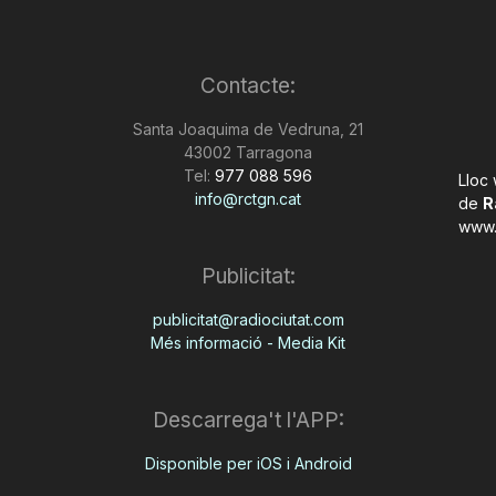
Contacte:
Santa Joaquima de Vedruna, 21
43002 Tarragona
Tel:
977 088 596
Lloc
info@rctgn.cat
de
R
www.
Publicitat:
publicitat@radiociutat.com
Més informació - Media Kit
Descarrega't l'APP:
Disponible per iOS i Android