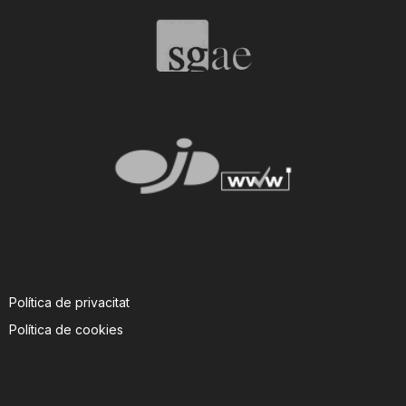
T
a
r
r
a
Política de privacitat
g
Política de cookies
o