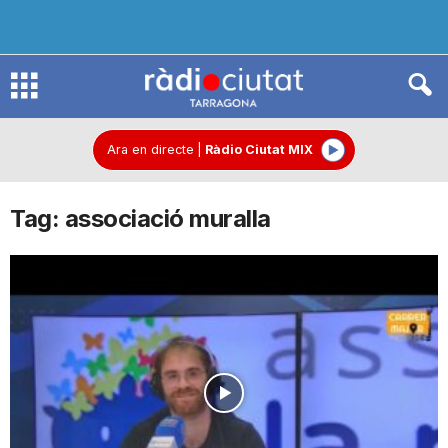
R
à
Ara en directe
|
Ràdio Ciutat MIX
Tag: associació muralla
d
i
o
C