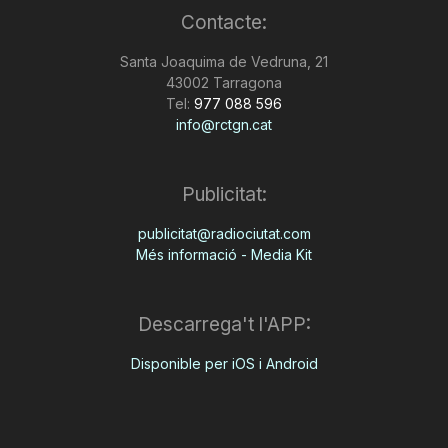
Contacte:
n
Santa Joaquima de Vedruna, 21
43002 Tarragona
a
Tel:
977 088 596
info@rctgn.cat
Publicitat:
publicitat@radiociutat.com
Més informació - Media Kit
Descarrega't l'APP:
Disponible per iOS i Android