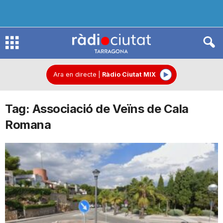
R
à
Ara en directe
|
Ràdio Ciutat MIX
Tag: Associació de Veïns de Cala
d
Romana
i
o
C